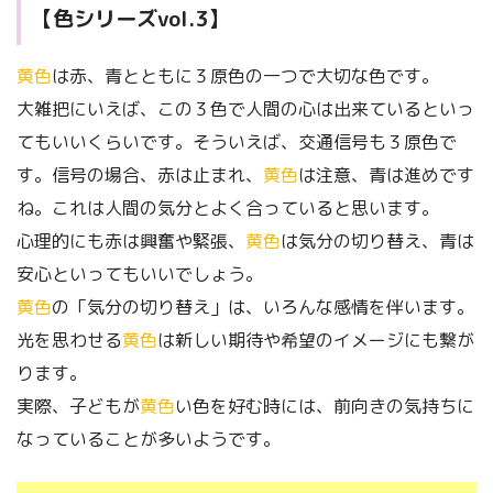
【色
シリーズvol.3
】
黄色
は赤、青とともに３原色の一つで大切な色です。
大雑把にいえば、この３色で人間の心は出来ているといっ
てもいいくらいです。そういえば、交通信号も３原色で
す。信号の場合、赤は止まれ、
黄色
は注意、青は進めです
ね。これは人間の気分とよく合っていると思います。
心理的にも赤は興奮や緊張、
黄色
は気分の切り替え、青は
安心といってもいいでしょう。
黄色
の「気分の切り替え」は、いろんな感情を伴います。
光を思わせる
黄色
は新しい期待や希望のイメージにも繋が
ります。
実際、子どもが
黄色
い色を好む時には、前向きの気持ちに
なっていることが多いようです。